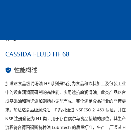
按不同产品生产加工
链条、输送带
CASSIDA FLUID
HF 68
CASSIDA FLUID HF 68
性能概述
加适达食品级润滑油 HF 系列是特别为食品和饮料加工及包装工业
中的设备润滑而研制的高性能、多用途抗磨润滑油。此类产品以合
成基础油和精选添加剂精心调配而成，完全满足食品行业的严苛要
求。加适达食品级润滑油 HF 系列通过 NSF ISO 21469 认证，并在
NSF 注册登记为 H1 类，用于存在偶尔与食品接触的部位。其生产
流程符合德国福斯特种油 Lubritech 的质量标准，生产工厂通过 H